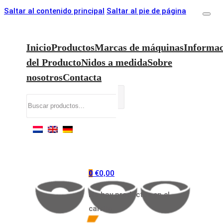
Saltar al contenido principal
Saltar al pie de página
Inicio
Productos
Marcas de máquinas
Informac
del Producto
Nidos a medida
Sobre
nosotros
Contacta
Buscar
€
0,00
0
No hay productos en el
carrito.