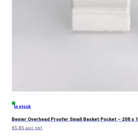
In stock
Benier Overhead Proofer Small Basket Pocket – 208 x 13
€
5,85
excl. VAT