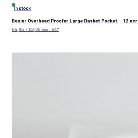
In stock
Benier Overhead Proofer Large Basket Pocket – 12 acro
Rango
€
5,95
-
€
8,95
excl. VAT
de
View product
precios:
desde
€5,95
hasta
€8,95