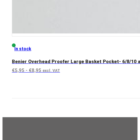
In stock
Benier Overhead Proofer Large Basket Pocket- 6/8/10 
Rango
€
5,95
-
€
8,95
excl. VAT
de
View product
precios:
desde
€5,95
hasta
€8,95