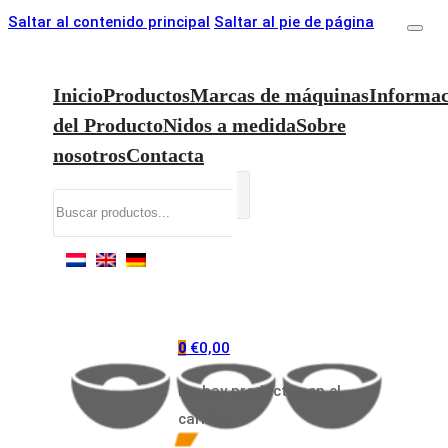
Saltar al contenido principal
Saltar al pie de página
Inicio
Productos
Marcas de máquinas
Informac
del Producto
Nidos a medida
Sobre
nosotros
Contacta
Buscar
€
0,00
0
No hay productos en el
carrito.