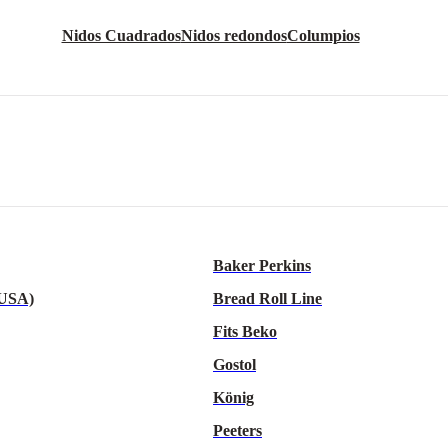
Nidos Cuadrados
Nidos redondos
Columpios
Baker Perkins
 USA)
Bread Roll Line
Fits Beko
Gostol
König
Peeters