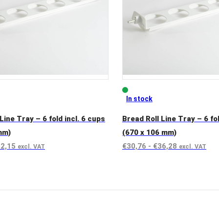
In stock
Line Tray – 6 fold incl. 6 cups
Bread Roll Line Tray – 6 fol
mm)
(670 x 106 mm)
Rango
Rango
2,15
€
30,76
-
€
36,28
excl. VAT
excl. VAT
de
de
uct
View product
precios:
precios:
desde
desde
€30,90
€30,76
hasta
hasta