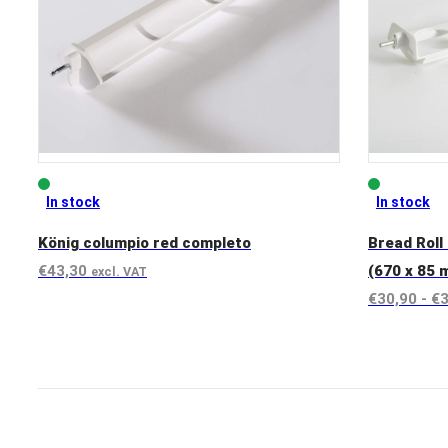
In stock
In stock
König columpio red completo
Bread Roll 
€
43,30
(670 x 85 
excl. VAT
€
30,90
-
€
3
View product
View prod