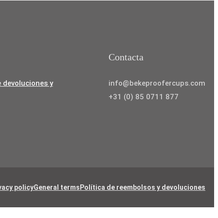
Contacta
e devoluciones y
info@bekeproofercups.com
+31 (0) 85 0711 877
vacy policy
General terms
Política de reembolsos y devoluciones