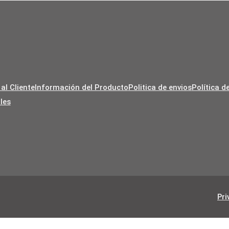
€32,15
€36,28
 al Cliente
Información del Producto
Politica de envios
Política d
les
Pri