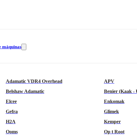
e máquinas
Adamatic VDR4 Overhead
APV
Belshaw Adamatic
Benier (Kaak -
Elcee
Enkomak
Gefra
Glimek
H2A
Kemper
Ooms
Op t Root