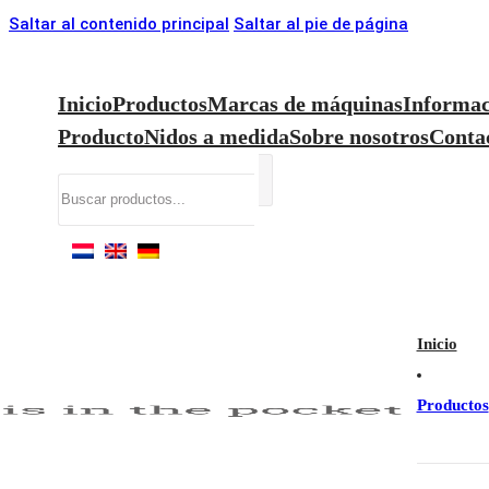
Saltar al contenido principal
Saltar al pie de página
Inicio
Productos
Marcas de máquinas
Informac
Producto
Nidos a medida
Sobre nosotros
Conta
Buscar
Inicio
Productos