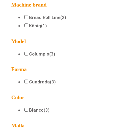
Machine brand
Bread Roll Line
(2)
König
(1)
Model
Columpio
(3)
Forma
Cuadrada
(3)
Color
Blanco
(3)
Malla