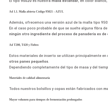
El tipo
95020
es nuestra
malla estándar
, en color blanco,
Ad 1.1. Malla abierta Código 95021 – AZUL
Además, ofrecemos una versión azul de la malla tipo 950
En el caso poco probable de que se suelte alguna fibra d
ningún otro ingrediente del proceso de panadería es de 
Ad T200, T420 y Fieltro
Estos materiales de inserto se utilizan principalmente e
otros panes pequeños
.
Dependiendo completamente del tipo de masa y del tiempo 
Materiales de calidad alimentaria
Todos nuestros bolsillos y copas están fabricados con
ma
Mayor volumen para tiempos de fermentación prolongados