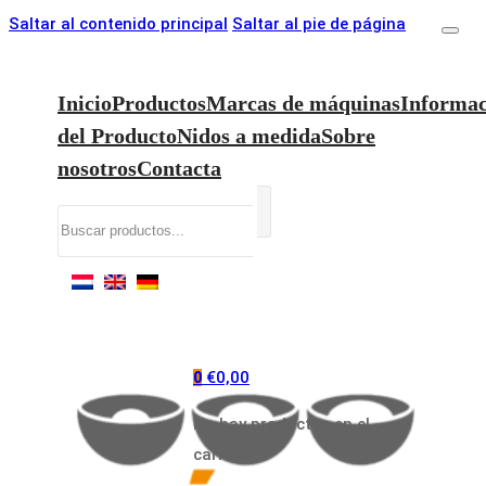
Saltar al contenido principal
Saltar al pie de página
Inicio
Productos
Marcas de máquinas
Informac
del Producto
Nidos a medida
Sobre
nosotros
Contacta
Buscar
€
0,00
0
No hay productos en el
carrito.