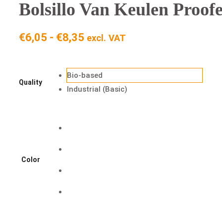
Bolsillo Van Keulen Proofe
Rango
€
6,05
-
€
8,35
excl. VAT
de
precios:
Bio-based
desde
Quality
Industrial (Basic)
€6,05
hasta
€8,35
Color