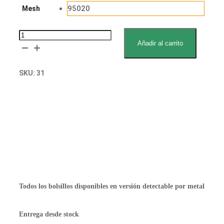
95020
Mesh
Bolsillo
Añadir al carrito
Van
Keulen
SKU:
31
Proofer
(Prover)
Solicitar muestra gratuita
cantidad
Declaración de contacto con alimentos
Solicitar presupuesto
Todos los bolsillos disponibles en versión detectable por metal
Entrega desde stock