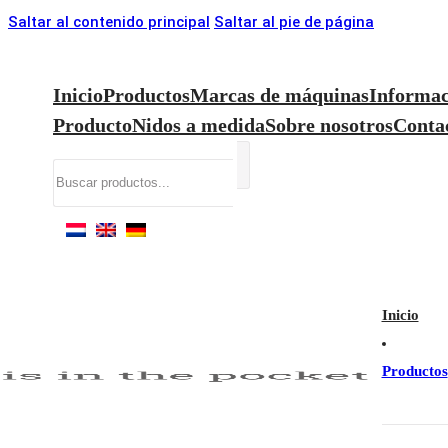
Saltar al contenido principal
Saltar al pie de página
Inicio
Productos
Marcas de máquinas
Informac
Producto
Nidos a medida
Sobre nosotros
Conta
Buscar
Inicio
Productos