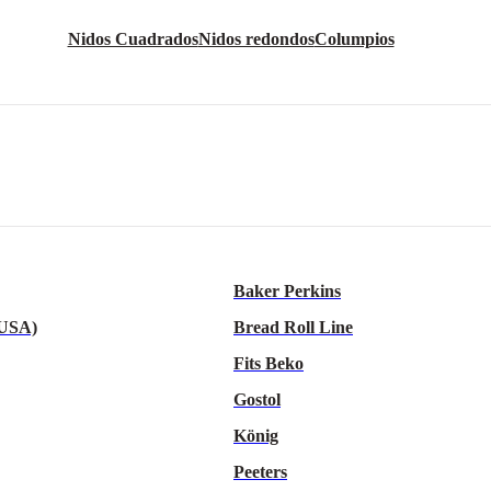
Nidos Cuadrados
Nidos redondos
Columpios
Baker Perkins
 USA)
Bread Roll Line
Fits Beko
Gostol
König
Peeters