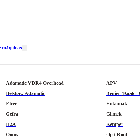
e máquinas
Adamatic VDR4 Overhead
APV
Belshaw Adamatic
Benier (Kaak -
Elcee
Enkomak
Gefra
Glimek
H2A
Kemper
Ooms
Op t Root