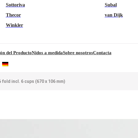
Sottoriva
Subal
Thecor
van Dijk
Winkler
ón del Producto
Nidos a medida
Sobre nosotros
Contacta
6 fold incl. 6 cups (670 x 106 mm)