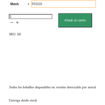
95020
Mesh
Van
Añadir al carrito
Keulen
Proofer
SKU:
60
pocket
cantidad
Solicitar muestra gratuita
Declaración de contacto con alimentos
Solicitar presupuesto
Todos los bolsillos disponibles en versión detectable por metal
Entrega desde stock