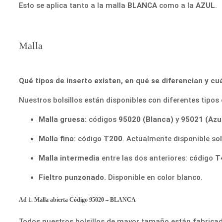
Esto se aplica tanto a la malla
BLANCA
como a la
AZUL
.
Malla
Qué tipos de inserto existen, en qué se diferencian y cuá
Nuestros bolsillos están disponibles con diferentes tipos de
Malla gruesa:
códigos
95020 (Blanca)
y
95021 (Azu
Malla fina:
código
T200
. Actualmente disponible sol
Malla intermedia
entre las dos anteriores: código
T
Fieltro punzonado.
Disponible en color blanco.
Ad 1. Malla abierta Código 95020 – BLANCA
Todos nuestros bolsillos de mayor tamaño están fabricad