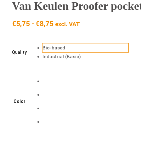
Van Keulen Proofer pocke
Rango
€
5,75
-
€
8,75
excl. VAT
de
precios:
Bio-based
desde
Quality
Industrial (Basic)
€5,75
hasta
€8,75
Color