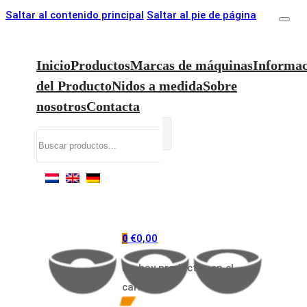
Saltar al contenido principal
Saltar al pie de página
Inicio
Productos
Marcas de máquinas
Informac
del Producto
Nidos a medida
Sobre
nosotros
Contacta
Buscar
€
0,00
0
No hay productos en el
carrito.