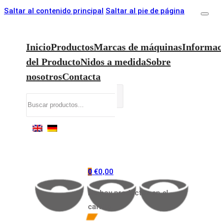
Saltar al contenido principal
Saltar al pie de página
Inicio
Productos
Marcas de máquinas
Informac
del Producto
Nidos a medida
Sobre
nosotros
Contacta
Buscar
€
0,00
0
No hay productos en el
carrito.